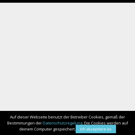
Promo video
Expo
Expo
HIGH5 SPORTS NUTRITION
HIGH5 SPORTS NUTRITION
Expo
Wettkampfregelung
Expo
Auf dieser Webseite benutzt der Betreiber Cookies, gemäß der
Bestimmungen der
Datenschutzregelung
. Die Cookies werden auf
deinem Computer gespeichert.
Ich akzeptiere es