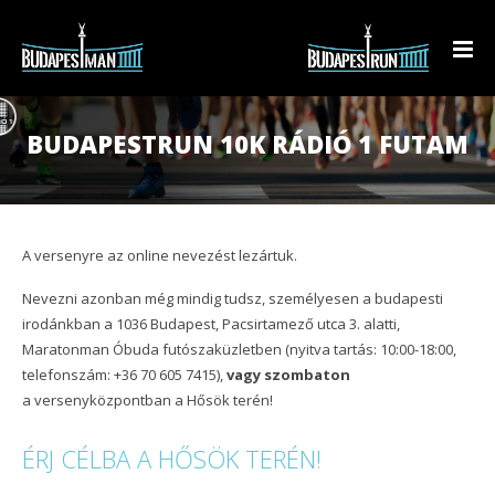
BUDAPESTMAN TRIATLON
BUDAPESTRUN 10K RÁDIÓ 1 FUTAM
BUDAPESTRUN
Technikai értekezlet anyaga
KÉSZÜLJ!
Eredmények
BudapestRun 10K Rádió 1 futam
A versenyre az online nevezést lezártuk.
KAPCSOLAT
Beharangozó
BudapestRun Ladies
Triatlon egyesületek
Eredmények
Nevezni azonban még mindig tudsz, személyesen a budapesti
irodánkban a 1036 Budapest, Pacsirtamező utca 3. alatti,
Rendezvényinfó
BudapestRun Junior
Előadások
Beharangozó
Eredmények
HU
Maratonman Óbuda futószaküzletben (nyitva tartás: 10:00-18:00,
telefonszám: +36 70 605 7415),
Programtábla
Triatlon 90 napos edzésterv
Rendezvényinfó
Beharangozó
Beharangozó
vagy szombaton
HU
a versenyközpontban a Hősök terén!
Kiegészítő programok
Programtábla
Rendezvényinfó
Programtábla
EN
ÉRJ CÉLBA A HŐSÖK TERÉN!
Pálya
Pálya
Programtábla
Árak
DE