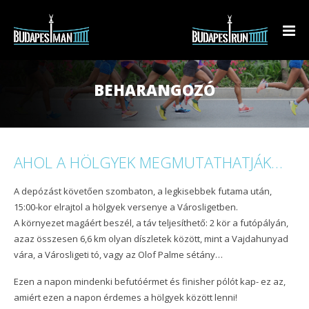
BUDAPESTMAN TRIATLON
BEHARANGOZÓ
BUDAPESTRUN
Technikai értekezlet anyaga
KÉSZÜLJ!
Eredmények
BudapestRun 10K Rádió 1 futam
AHOL A HÖLGYEK MEGMUTATHATJÁK…
KAPCSOLAT
Beharangozó
BudapestRun Ladies
Triatlon egyesületek
Eredmények
A depózást követően szombaton, a legkisebbek futama után,
Rendezvényinfó
BudapestRun Junior
Előadások
Beharangozó
Eredmények
15:00-kor elrajtol a hölgyek versenye a Városligetben.
HU
A környezet magáért beszél, a táv teljesíthető: 2 kör a futópályán,
Programtábla
Triatlon 90 napos edzésterv
Rendezvényinfó
Beharangozó
Beharangozó
azaz összesen 6,6 km olyan díszletek között, mint a Vajdahunyad
HU
vára, a Városligeti tó, vagy az Olof Palme sétány…
Kiegészítő programok
Programtábla
Rendezvényinfó
Programtábla
EN
Ezen a napon mindenki befutóérmet és finisher pólót kap- ez az,
amiért ezen a napon érdemes a hölgyek között lenni!
Pálya
Pálya
Programtábla
Árak
DE