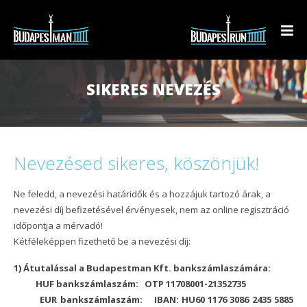
BUDAPESTMAN TRIATLON
SIKERES NEVEZÉS
BUDAPESTRUN
Technikai értekezlet anyaga
KÉSZÜLJ!
Eredmények
BudapestRun 10K Rádió 1 futam
Nevezésed sikeres, köszönjük!
KAPCSOLAT
Beharangozó
BudapestRun Ladies
Triatlon egyesületek
Eredmények
Ne feledd, a nevezési határidők és a hozzájuk tartozó árak, a
Rendezvényinfó
BudapestRun Junior
Előadások
Beharangozó
Eredmények
nevezési díj befizetésével érvényesek, nem az online regisztráció
HU
időpontja a mérvadó!
Programtábla
Triatlon 90 napos edzésterv
Rendezvényinfó
Beharangozó
Beharangozó
Kétféleképpen fizethető be a nevezési díj:
HU
Kiegészítő programok
Programtábla
Rendezvényinfó
Programtábla
1) Átutalással a Budapestman Kft. bankszámlaszámára:
EN
HUF bankszámlaszám: OTP 11708001-21352735
Pálya
Pálya
Programtábla
Árak
EUR bankszámlaszám:
IBAN: HU60 1176 3086 2435 5885
DE