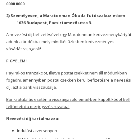
0000 0000
Árak
Árak
Pálya
Nevezés
2) Személyesen, a Maratonman Óbuda futószaküzletben:
1036 Budapest, Pacsirtamező utca 3.
Pénzdíj
Nevezés
Árak
HIGH5 SPORTS NUTRITION
A nevezési díj befizetésével egy Maratonman kedvezménykártyát
Egyéni triatlon
Nevezők listája
Nevezés
Expo
adunk ajándékba, mely mindkét üzletben kedvezményes
vásárlásra jogosít!
Váltó triatlon
Egyéni nevezés
HIGH5 SPORTS NUTRITION
Nevezők listája
FIGYELEM!
Promo videó
Egyéni nevezők listája
Váltó információk
Expo
HIGH5 SPORTS NUTRITION
PayPal-os tranzakciót, illetve postai csekket nem áll módunkban
fogadni, amennyiben postai csekken kerül befizetésre a nevezési
HIGH5 SPORTS NUTRITION
Váltó nevezés
Expo
díj, azt a bank visszautalja.
Versenyszabályzat
Váltó nevezők listája
Banki átutalás esetén a visszaigazoló email-ben kapott kódot kell
feltüntetni a megjegyzés rovatba!
Expo
Nevezési díj tartalmazza:
Indulást a versenyen